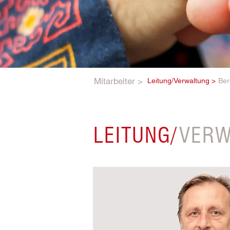
Mitarbeiter >
Leitung/Verwaltung >
Ber
LEITUNG
/
VERW