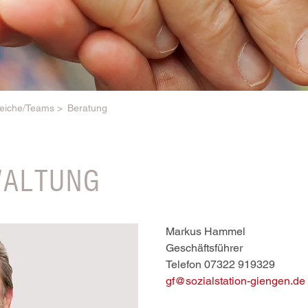
eiche/Teams >
Beratung
ALTUNG
Markus Hammel
Geschäftsführer
Telefon 07322 919329
gf@sozialstation-giengen.de