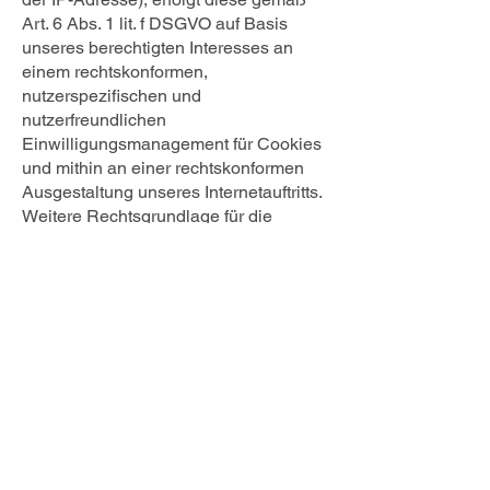
Art. 6 Abs. 1 lit. f DSGVO auf Basis
unseres berechtigten Interesses an
einem rechtskonformen,
nutzerspezifischen und
nutzerfreundlichen
Einwilligungsmanagement für Cookies
und mithin an einer rechtskonformen
Ausgestaltung unseres Internetauftritts.
Weitere Rechtsgrundlage für die
Verarbeitung ist ferner Art. 6 Abs. 1 lit. c
DSGVO. Wir unterliegen als
Verantwortliche der rechtlichen
Verpflichtung, den Einsatz technisch
nicht notwendiger Cookies von der
jeweiligen Nutzereinwilligung
abhängig zu machen.
Soweit erforderlich, haben wir mit dem
Anbieter einen
Auftragsverarbeitungsvertrag
geschlossen, der den Schutz der Daten